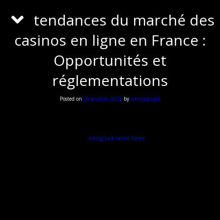
Навигация
Der kritische Blick auf Online-Glücksspiele: Seriosität vs. Betrug
Die Evolution der Online-Casino-Plattformen: Innovation und
Les tendances du marché des
Regulierung im Fokus
по
Ремонт телефонов
casinos en ligne en France :
записям
Ремонт ноутбуков
Opportunités et
Ремонт планшетов и
электронных книг
réglementations
Ремонт навигаторов
Posted on
20 апреля, 2025
by
ivenyyqszj66
Depuis l’émergence des jeux d’argent en ligne, le marché français a connu une croissance
exponentielle, soutenue par des innovations technologiques et une régulation stricte. À
l’intersection de cette évolution, il est essentiel d’analyser comment les acteurs du secteur
s’adaptent, notamment à travers des plateformes reconnues pour leur sérieux et leur conformité
aux normes françaises. Parmi celles-ci,
viking luck casino france
s’est imposé comme un exemple
de crédibilité et de qualité dans cet environnement concurrentiel.
Le contexte réglementaire : une étape
cruciale pour le secteur
La France a instauré en 2010 la
l’ARJEL (Autorité de régulation des jeux en ligne)
, qui
supervisait les opérations des casinos en ligne afin d’assurer la protection des joueurs et
l’intégrité du marché. Depuis 2020, cette régulation a été renforcée et intégrée dans l’
ANJ
(Autorité nationale des jeux)
, consolidant ainsi le contrôle sur le secteur. Ces mesures exigent