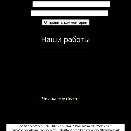
Email
*
Сайт
Наши работы
Чистка ноутбука
[yamap center="53.929102,27.587649" scrollzoom="0" zoom="16"
type="yandex#map" controls="routeButtonControl;zoomControl"][yaplacemark