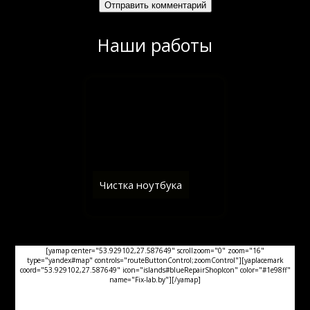
Наши работы
Чистка ноутбука
[yamap center="53.929102,27.587649" scrollzoom="0" zoom="16"
type="yandex#map" controls="routeButtonControl;zoomControl"][yaplacemark
coord="53.929102,27.587649" icon="islands#blueRepairShopIcon" color="#1e98ff"
name="Fix-lab.by"][/yamap]