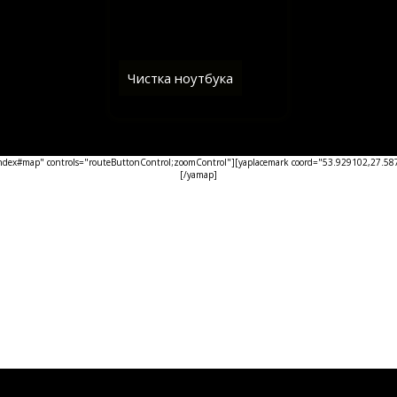
Чистка ноутбука
ex#map" controls="routeButtonControl;zoomControl"][yaplacemark coord="53.929102,27.5876
[/yamap]