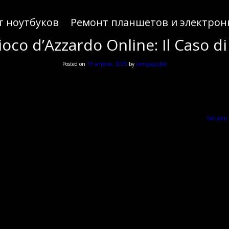
т ноутбуков
Ремонт планшетов и электрон
ioco d’Azzardo Online: Il Caso 
Posted on
19 апреля, 2025
by
ivenyyqszj66
e di offerta si fanno sempre più sofisticate. Lungi dal limitarsi a semplici slot, le aziende leader
queste innovazioni emerge il concetto di
«gameplay progressivo e bonus multipli»
, che si riflette i
ne del Gioco: Verso un’Esperienza più C
ristiche innovative come le
meccaniche di bonus semi-automatici
, sui quali si basa anche
Get your
à di accedere a bonus speciali attraverso
Scatter Symbols
e
Funzioni di Moltiplicatore
, aumentando c
uolo dei Bonus e delle Promozioni nel Se
raverso
bonus di benvenuto
,
giri gratis
e
promozioni stagionali
, le piattaforme attraggono nuovi
integra meccaniche di gioco che premiano attivamente sia la fortuna che la strategia, grazie a fun
Funzionalità Innovativa di Sweet Bonanz
Il titolo
Sweet Bonanza Super Scatter
si distingue per:
Scatter Symbols
: attivano funzioni di bonus e giri gratuiti, elevando la volatilità del gioc
Multiplicatori Progressivi
: aumentano le vincite durante le sessioni vincenti
one di Bonus Automatici
: che incentivano il giocatore a continuare, grazie a ricompense accessibi