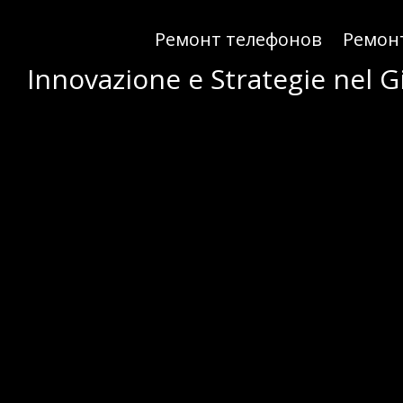
Ремонт телефонов
Ремон
Innovazione e Strategie nel G
Nel panorama in evoluzione del gioco d’azzardo digitale, le innovazioni tecnologiche e le strategi
i giocatori italiani e internazionali. Tra 
L’Evoluzio
Negli ultimi anni, il settore del gioco online ha visto un’ascesa di videogiochi di slot con caratte
piattaforme offrono ai giocatori la possibilit
Il R
I bonus rappresentano uno degli strumenti più efficaci per differenziare un’offerta di gioco. Att
di
Sweet Bonanza Super Scatter
, che 
Analisi delle 
Implementazi